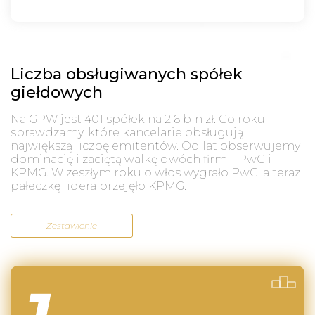
Liczba obsługiwanych spółek
giełdowych
Na GPW jest 401 spółek na 2,6 bln zł. Co roku
sprawdzamy, które kancelarie obsługują
największą liczbę emitentów. Od lat obserwujemy
dominację i zaciętą walkę dwóch firm – PwC i
KPMG. W zeszłym roku o włos wygrało PwC, a teraz
pałeczkę lidera przejęło KPMG.
Zestawienie