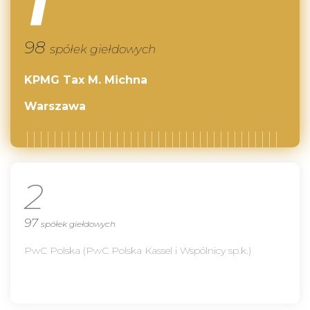
1
98
spółek giełdowych
KPMG Tax M. Michna
Warszawa
2
97
spółek giełdowych
PwC Polska (PwC Polska Kassel i Wspólnicy sp.k.)