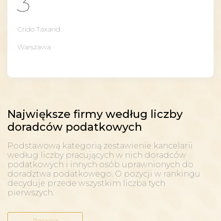
3
Crido Taxand
Warszawa
Największe firmy według liczby
doradców podatkowych
Podstawową kategorią zestawienie kancelarii
według liczby pracujących w nich doradców
podatkowych i innych osób uprawnionych do
doradztwa podatkowego. O pozycji w rankingu
decyduje przede wszystkim liczba tych
pierwszych.
Ranking