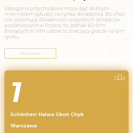
Kategoria przychodowa może być dobrym
miernikiem sytuacji na rynku doradztwa. Bo choć
nie obejmuje działalności wszystkich doradców
podatkowych w Polsce, to jednak 60 firm
biorących w nim udział to znaczący gracze na tym
rynku.
Zestawienie
1
Schönherr Halwa Okoń Chyb
Warszawa