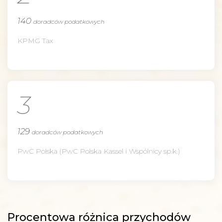
140
doradców podatkowych
KPMG Tax
3
129
doradców podatkowych
PwC Polska (PwC Polska Kassel i Wspólnicy sp.k.)
Procentowa różnica przychodów