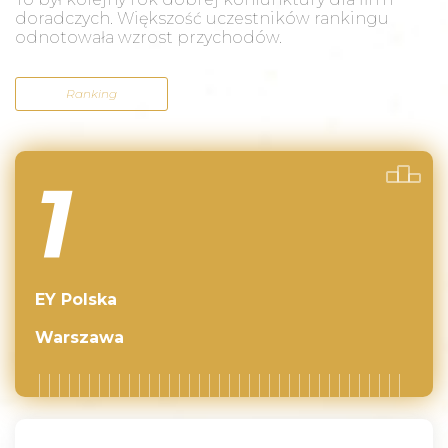
doradczych. Większość uczestników rankingu
odnotowała wzrost przychodów.
Ranking
1
EY Polska
Warszawa