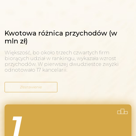
Kwotowa różnica przychodów (w
mln zł)
Większość, bo około trzech czwartych firm
biorących udział w rankingu, wykazała wzrost
przychodów. W pierwszej dwudziestce zwyżki
odnotowało 17 kancelarii.
Zestawienie
1