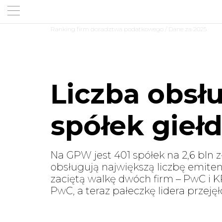
Ranking firm doradztwa podatkowego
/ Dane za 2025
Liczba obsł
spółek gieł
Na GPW jest 401 spółek na 2,6 bln z
obsługują największą liczbę emite
zaciętą walkę dwóch firm – PwC i 
PwC, a teraz pałeczkę lidera przeję