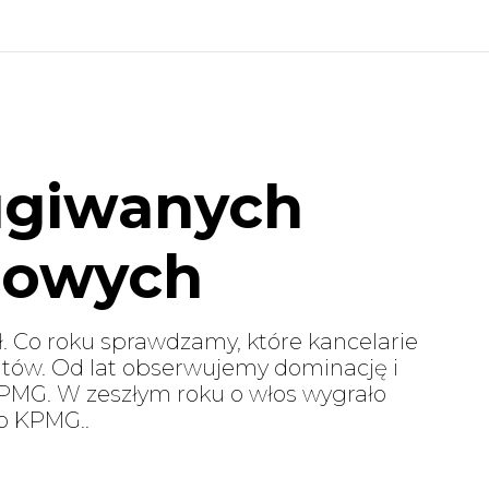
ugiwanych
dowych
ł. Co roku sprawdzamy, które kancelarie
ntów. Od lat obserwujemy dominację i
KPMG. W zeszłym roku o włos wygrało
ło KPMG..