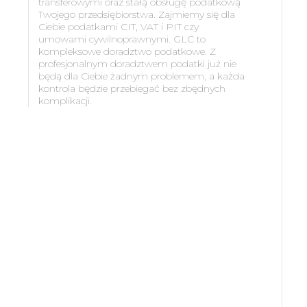
transferowymi oraz stałą obsługę podatkową
Twojego przedsiębiorstwa. Zajmiemy się dla
Ciebie podatkami CIT, VAT i PIT czy
umowami cywilnoprawnymi. GLC to
kompleksowe doradztwo podatkowe. Z
profesjonalnym doradztwem podatki już nie
będą dla Ciebie żadnym problemem, a każda
kontrola będzie przebiegać bez zbędnych
komplikacji.