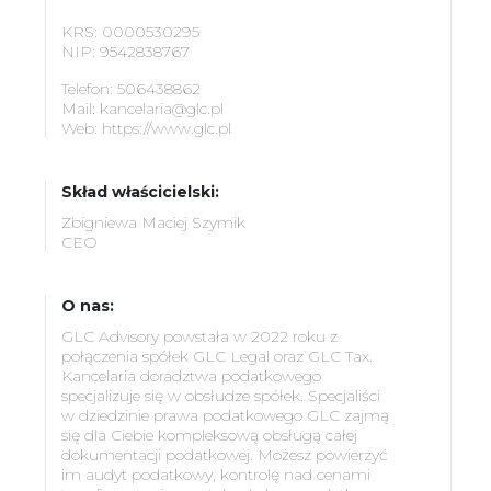
KRS: 0000530295
NIP: 9542838767
Telefon: 506438862
Mail:
kancelaria@glc.pl
Web:
https://www.glc.pl
Skład właścicielski:
Zbigniewa Maciej Szymik
CEO
O nas:
GLC Advisory powstała w 2022 roku z
połączenia spółek GLC Legal oraz GLC Tax.
Kancelaria doradztwa podatkowego
specjalizuje się w obsłudze spółek. Specjaliści
w dziedzinie prawa podatkowego GLC zajmą
się dla Ciebie kompleksową obsługą całej
dokumentacji podatkowej. Możesz powierzyć
im audyt podatkowy, kontrolę nad cenami