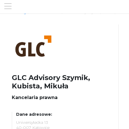
Rankingi
/ Kancelarie Prawne / GLC Advisory Szymik, Kubista, Mikuła
GLC Advisory Szymik,
Kubista, Mikuła
Kancelaria prawna
Dane adresowe:
Uniwersytecka 13
40-007 Katowice