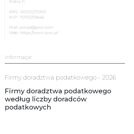
Polna 11
KRS: 0000270501
NIP: 7010051646
Mail:
pwcpl@pwc.com
Web:
https://www.pwc.pl
Informacje
Firmy doradztwa podatkowego - 2026
Firmy doradztwa podatkowego
według liczby doradców
podatkowych