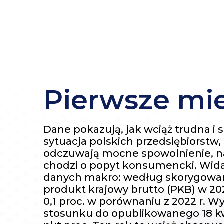
Pierwsze mi
Dane pokazują, jak wciąż trudna i
sytuacja polskich przedsiębiorstw,
odczuwają mocne spowolnienie, na 
chodzi o popyt konsumencki. Wida
danych makro: według skorygow
produkt krajowy brutto (PKB) w 2023
0,1 proc. w porównaniu z 2022 r. W
stosunku do opublikowanego 18 kwie