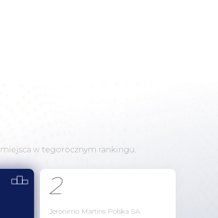
miejsca w tegorocznym rankingu.
2
Jeronimo Martins Polska SA