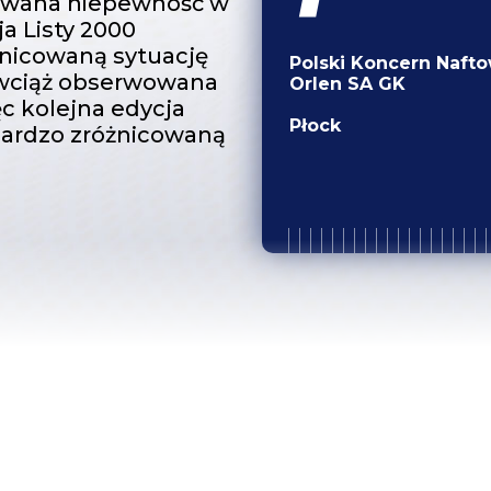
wowana niepewność w
ja Listy 2000
nicowaną sytuację
Polski Koncern Naft
o wciąż obserwowana
Orlen SA GK
c kolejna edycja
Płock
bardzo zróżnicowaną