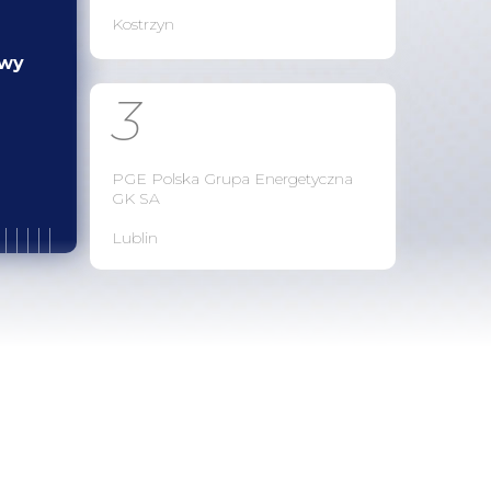
Kostrzyn
owy
3
PGE Polska Grupa Energetyczna
GK SA
Lublin