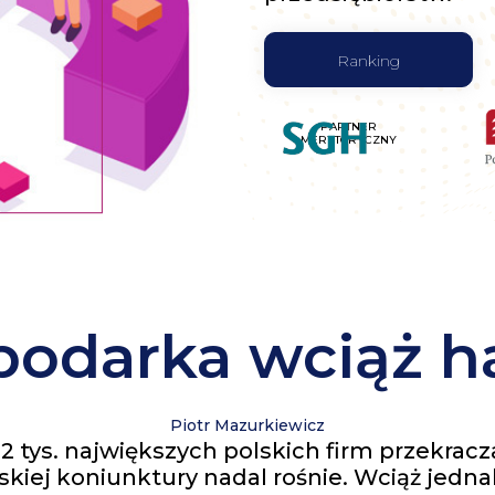
Ranking
PARTNER
MERYTORYCZNY
podarka wciąż h
Piotr Mazurkiewicz
tys. największych polskich firm przekracza
skiej koniunktury nadal rośnie. Wciąż jedna