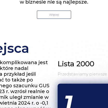
w biznesie nie są najlepsze.
Więcej
ejsca
Lista 2000
 skomplikowana jest
 które nadal
przykład jeśli
Przedstawiamy pierwsze 
ć to także po
anego szacunku GUS
 r. wzrósł realnie o
1
ynik uległ zmianie w
tnia 2024 r. o -0,1