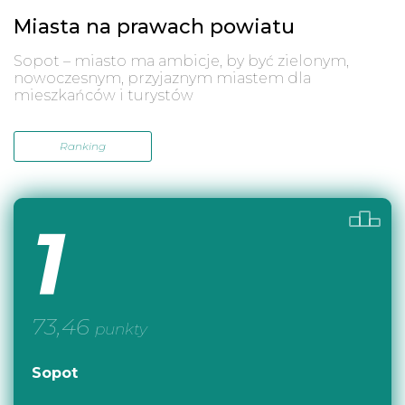
Miasta na prawach powiatu
Sopot – miasto ma ambicje, by być zielonym,
nowoczesnym, przyjaznym miastem dla
mieszkańców i turystów
Ranking
1
73,46
punkty
Sopot