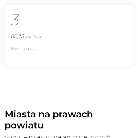
3
60,73
punktów
Moszczenica
Miasta na prawach
powiatu
Sopot – miasto ma ambicje, by być