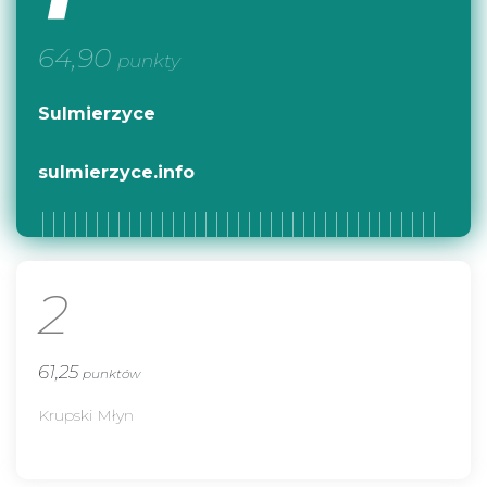
64,90
punkty
Sulmierzyce
sulmierzyce.info
2
61,25
punktów
Krupski Młyn