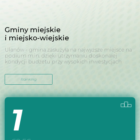
Gminy miejskie
i miejsko-wiejskie
Ulanów - gmina zasłużyła na najwyższe miejsce na
podium m.in. dzięki utrzymaniu doskonałej
kondycji budżetu przy wysokich inwestycjach
Ranking
1