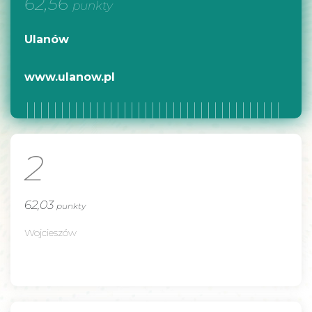
62,56
punkty
Ulanów
www.ulanow.pl
2
62,03
punkty
Wojcieszów