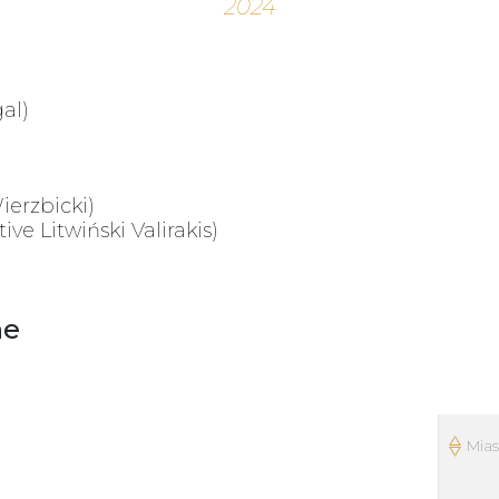
al)
erzbicki)
ve Litwiński Valirakis)
ne