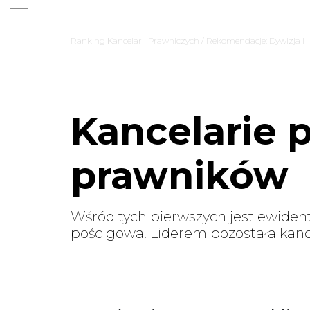
Ranking Kancelarii Prawniczych
/ Rekomendacje: Dywizja I
Kancelarie 
prawników
Wśród tych pierwszych jest ewiden
pościgowa. Liderem pozostała kanc