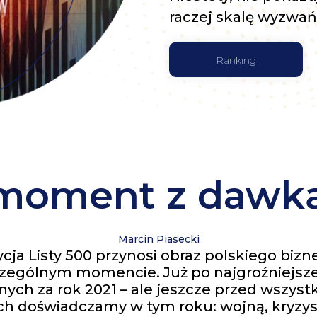
raczej skalę wyzwań
Ranking
moment z dawką
Marcin Piasecki
ja Listy 500 przynosi obraz polskiego bizn
ególnym momencie. Już po najgroźniejszej
nych za rok 2021 – ale jeszcze przed wszys
ych doświadczamy w tym roku: wojną, kry