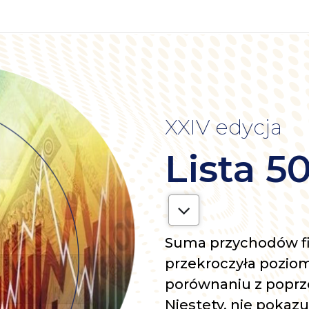
XXIV edycja
Lista 5
Suma przychodów fi
przekroczyła poziom
porównaniu z poprze
Niestety, nie pokaz