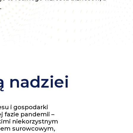
.
 nadziei
esu i gospodarki
 fazie pandemii –
tkimi niekorzystnym
zysem surowcowym,