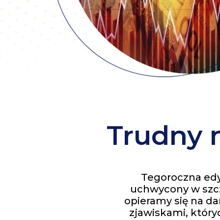
Trudny 
Tegoroczna edyc
uchwycony w szcz
opieramy się na da
zjawiskami, któr