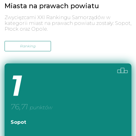
Miasta na prawach powiatu
Zwycięzcami XXI Rankingu Samorządów w
kategorii miast na prawach powiatu zostały: Sopot,
Płock oraz Opole.
Ranking
1
76,71
punktów
Sopot