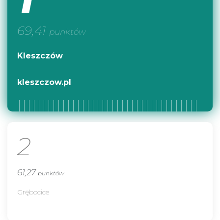
69,41
punktów
Kleszczów
kleszczow.pl
2
61,27
punktów
Grębocice