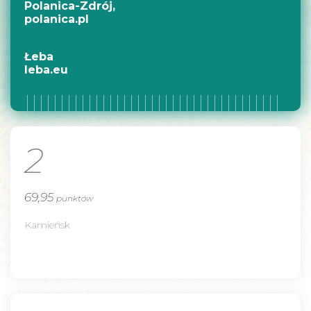
Polanica-Zdrój,
polanica.pl
Łeba
leba.eu
2
69,95
punktów
Kamieńsk