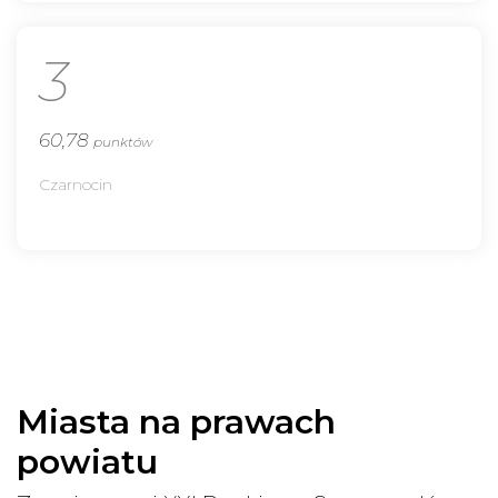
3
60,78
punktów
Czarnocin
Miasta na prawach
powiatu