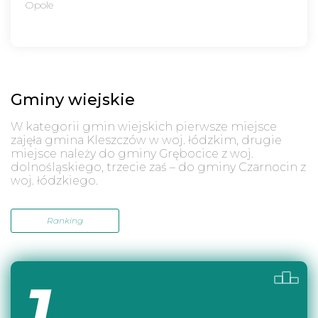
Opole
Gminy wiejskie
W kategorii gmin wiejskich pierwsze miejsce
zajęła gmina Kleszczów w woj. łódzkim, drugie
miejsce należy do gminy Grębocice z woj.
dolnośląskiego, trzecie zaś – do gminy Czarnocin z
woj. łódzkiego.
Ranking
1