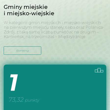
Gminy miejskie
i miejsko-wiejskie
W kategorii gmin miejskich i miejsko-wiejskich
na pierwszym miejscu stanęły: Łeba oraz Polanica-
Zdrój, z taką samą liczbą punktów; na drugim –
Kamieńsk, na trzecim zaś – Międzyzdroje.
Ranking
1
73,32
punkty