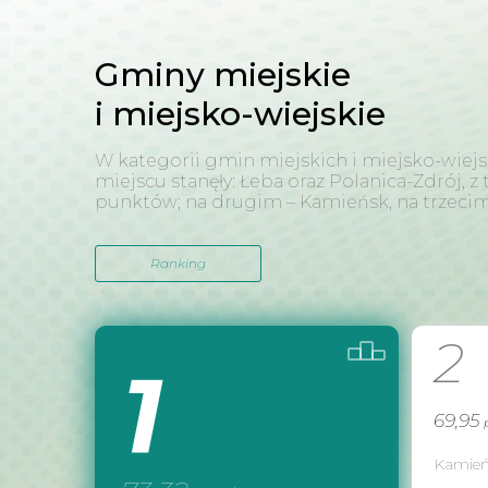
Gminy miejskie
i miejsko-wiejskie
W kategorii gmin miejskich i miejsko-wiej
miejscu stanęły: Łeba oraz Polanica-Zdrój, z
punktów; na drugim – Kamieńsk, na trzecim 
Ranking
2
1
69,95
Kamień