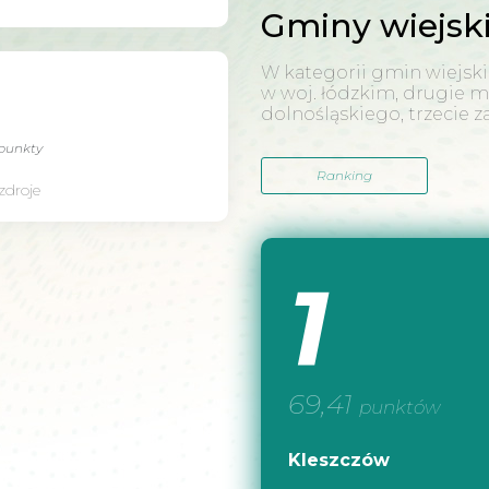
Gminy wiejsk
W kategorii gmin wiejski
w woj. łódzkim, drugie m
dolnośląskiego, trzecie z
punkty
Ranking
zdroje
1
69,41
punktów
Kleszczów