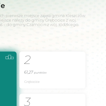
ie
ch pierwsze miejsce zajęła gmina Kleszczów
iejsce należy do gminy Grębocice z woj.
aś – do gminy Czarnocin z woj. łódzkiego.
2
61,27
punktów
Grębocice
3