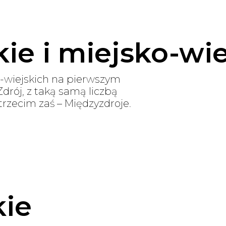
ie i miejsko-wie
o-wiejskich na pierwszym
drój, z taką samą liczbą
rzecim zaś – Międzyzdroje.
kie