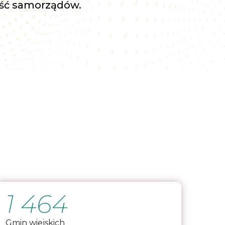
ść samorządów.
1 464
Gmin wiejskich