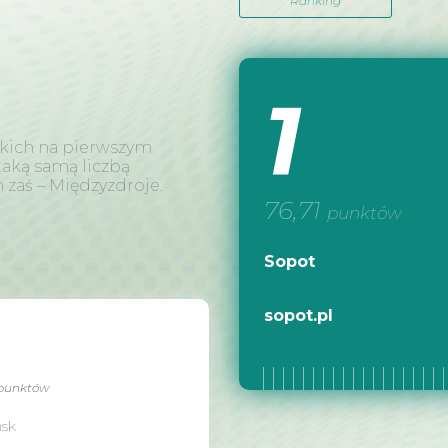
Ranking
1
skich na pierwszym
 taką samą liczbą
zaś – Międzyzdroje.
76,71
punktów
Sopot
sopot.pl
punktów
sk