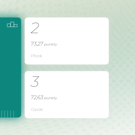
2
73,27
punkty
Płock
3
72,63
punkty
Opole