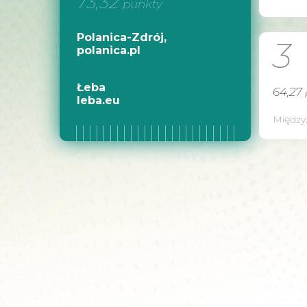
73,32
punkty
Polanica-Zdrój,
3
polanica.pl
Łeba
64,27
leba.eu
Między