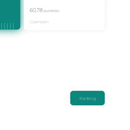
60,78
punktów
Czarnocin
Ranking