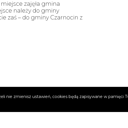
 miejsce zajęła gmina
ejsce należy do gminy
cie zaś – do gminy Czarnocin z
żeli nie zmienisz ustawień, cookies będą zapisywane w pamięci 