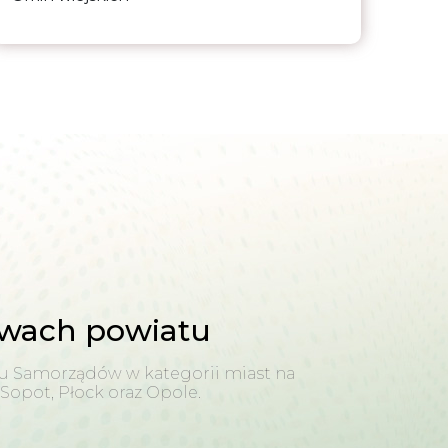
awach powiatu
u Samorządów w kategorii miast na
 Sopot, Płock oraz Opole.