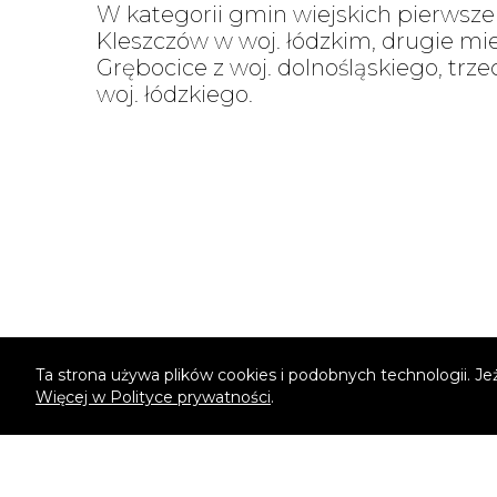
W kategorii gmin wiejskich pierwsze
Kleszczów w woj. łódzkim, drugie mi
Grębocice z woj. dolnośląskiego, trze
woj. łódzkiego.
Ta strona używa plików cookies i podobnych technologii. Je
Więcej w Polityce prywatności
.