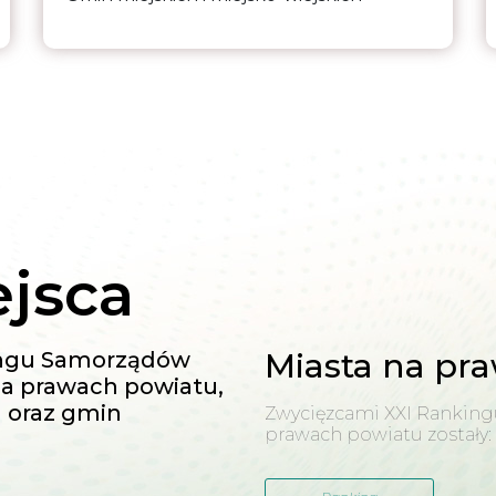
ejsca
Miasta na pr
ingu Samorządów
na prawach powiatu,
h oraz gmin
Zwycięzcami XXI Ranking
prawach powiatu zostały: