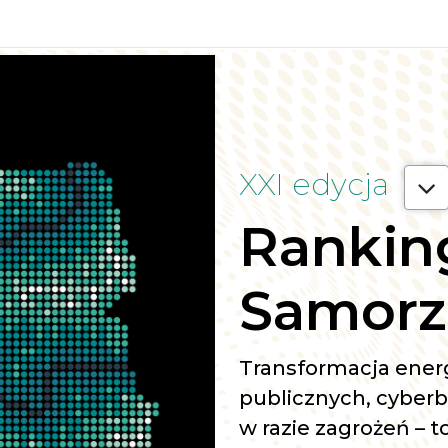
XXI edycja
Rankin
Samor
Transformacja energ
publicznych, cyber
w razie zagrożeń – to