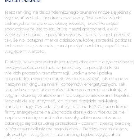
Marcin Piasecki
Nasz ranking na tle pandemicznego tsunami może się jednak
wydawać zaskakująco konserwatywny. Jest podstawą do
ciekawych analiz, ale covidowej rewolucji brak. Po części
spowodowane jest to strukturą naszej gospodarki, ale w
większym stopniu – specyfiką wyceny marek. Nie jest przecież
tak, że np. potężna marka odzieżowa, której sprzedaż podczas
lockdownu się załamała, musi przeżyć podobną zapaść pod
względem wartości.
Dlatego nasze zestawienie jest raczej obrazem nie tyle covidowej
rzeczywistości, co układu sił przed czy na początku kilku
wielkich procesów transformacji. Dotkną one i polską
gospodarkę, i wycenę marek. Warto zauważyć, jak mocne w
naszym rankingu są marki koncernów energetycznych. Tak,
tak, tych samych koncernów, które gros energii produkują z
węgla i które są właścicielami lub współwłaścicielami kopalni.
Tego nie da się utrzymać, ich biznes przejdzie radykalną
transformację. Czy uda się utrzymać markę? Całkiem liczne
firmy energetyczne na Zachodzie doszły do wniosku, że nie, i
poprzez zmianę marki zafundowały sobie nowe otwarcie,
odcinając się od brudnej przeszłości – czasami zresztą bardziej
w sferze symboli niż realnego biznesu. Bardzo jestem ciekaw,
jak pod tym względem nasz ranking będzie wyglądał za