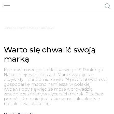
Ranking Marek
/ Wstępniak / 2021
Warto się chwalić swoją
marką
Kontekst naszego jubileuszowego 15. Rankingu
Najcenniejszych Polskich Marek wydaje się
oczywisty – pandemia. Covid-19 przeorał światową
gospodarkę, mocno namieszał w polskiej,
wydawałoby się więc, że może wprowadzić
zasadnicze zmiany w wycenach marek. Przecież
ponoć już nic nie jest takie samo, jak zaledwie
niecałe dwa lata temu.