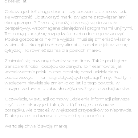
dziesięć lat.
Ciekawa jest też druga strona – czy polskiemu biznesowi uda
się wzmocnić lub stworzyć marki związane z rozwiązaniami
ekologicznymi? Przed tą branżą otwierają się doskonałe
perspektywy, wspomagane pieniędzmi i programami unijnymi.
Ten pociąg zaczął się rozpędzać i trzeba do niego wskoczyć.
Polska gospodarka nie ma wyjścia: musi się zmieniać właśnie
w kierunku ekologii i ochrony klimatu, podobnie jak w stronę
cyfryzacji. To również szansa dla polskich marek.
Zmieniać się powinny również same firmy. Także pod kątem
transparentności i dostępu do danych. To niesamowite, jak
konsekwentnie polski biznes broni się przed udzielaniem
podstawowych informacji dotyczących sytuacji firmy. Pod tym
względem niewiele się zmieniło od lat i z tego powodu w
naszym zestawieniu zabrakło części ważnych przedsiębiorstw.
Oczywiście, w sytuacji odmowy udzielenia informacji pierwsza
myśl dziennikarzy jest taka, że z tą firmą jest coś nie w
porządku. Ale przecież w większości przypadków to nieprawda.
Dlatego apel do biznesu o zmianę tego podejścia.
Warto się chwalić swoją marką.