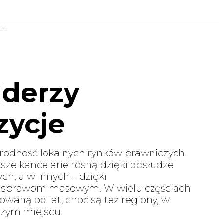
026
iderzy
zycje
rodność lokalnych rynków prawniczych.
e kancelarie rosną dzięki obsłudze
ych, a w innych – dzięki
 sprawom masowym. W wielu częściach
mowaną od lat, choć są też regiony, w
szym miejscu.