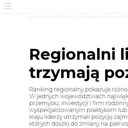
Ranking Kancelarii Prawniczych
/ Kancelarie w regionach 2
Regionalni l
trzymają po
Ranking regionalny pokazuje różno
W jednych województwach największ
przemysłu, inwestycji i firm rodzinn
wyspecjalizowanym praktykom lub
kraju liderzy utrzymali pozycję zaj
których doszło do zmiany na pierw