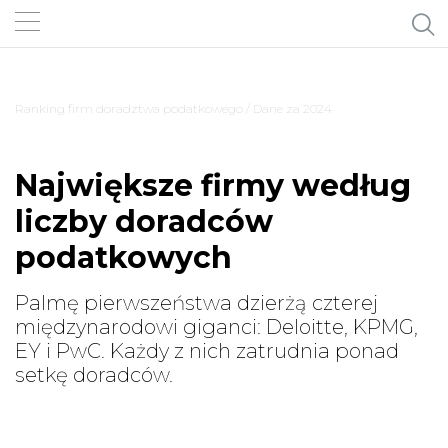
Ranking firm doradztwa podatkowego
/ Dane za 2024
Największe firmy według
liczby doradców
podatkowych
Palmę pierwszeństwa dzierżą czterej
międzynarodowi giganci: Deloitte, KPMG,
EY i PwC. Każdy z nich zatrudnia ponad
setkę doradców.