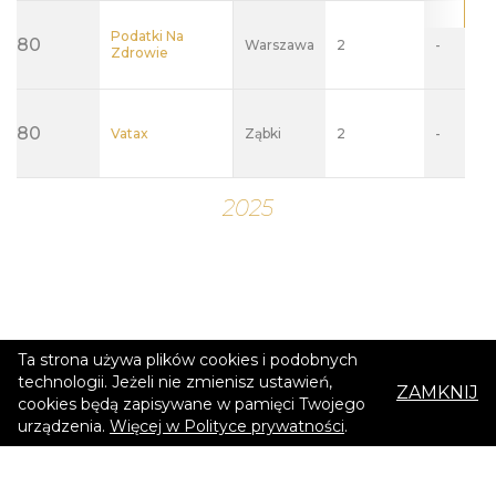
Ta strona używa plików cookies i podobnych
technologii. Jeżeli nie zmienisz ustawień,
ZAMKNIJ
cookies będą zapisywane w pamięci Twojego
urządzenia.
Więcej w Polityce prywatności
.