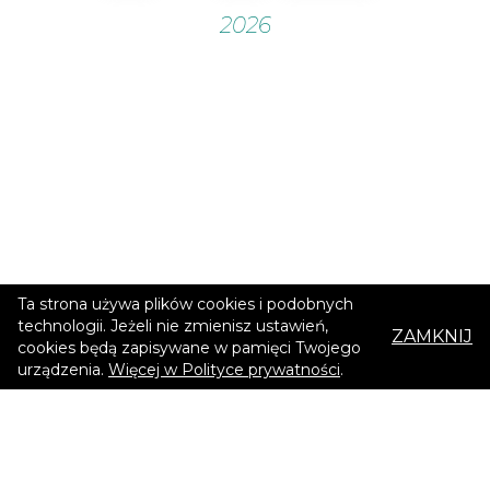
Ta strona używa plików cookies i podobnych
technologii. Jeżeli nie zmienisz ustawień,
ZAMKNIJ
cookies będą zapisywane w pamięci Twojego
urządzenia.
Więcej w Polityce prywatności
.
Reklama
Pomoc
Regulamin