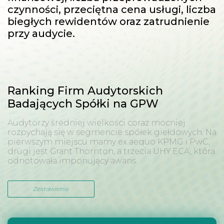
czynności, przeciętna cena usługi, liczba
biegłych rewidentów oraz zatrudnienie
przy audycie.
Ranking Firm Audytorskich
Badających Spółki na GPW
Audytorzy średniej wielkości coraz mocniej
rozpychają się w segmencie spółek giełdowych. Na
pierwszym miejscu mamy ex aequo KPMG i PwC,
drugi jest Grant Thornton, a trzecia UHY ECA, która
odnotowała imponujący awans.
Zestawienie