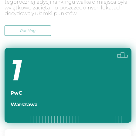
tegorocznej edycji rankingu walka o miejsca była
wyjątkowo zacięta – o poszczególnych lokatach
decydowały ułamki punktów. .
Ranking
1
PwC
Warszawa