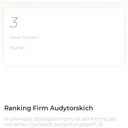
3
Grant Thornton
Poznań
Ranking Firm Audytorskich
W pierwszej dziesiątce mamy te same firmy, jak
rok temu. I na takich samych pozycjach. W