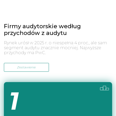
Firmy audytorskie według
przychodów z audytu
Rynek urósł w 2025 r. o niespełna 4 proc., ale sam
segment audytu znacznie mocniej. Najwyższe
przychody ma PwC.
Zestawienie
1