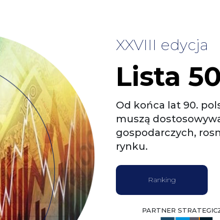
XXVIII edycja
Lista 5
Od końca lat 90. pol
muszą dostosowywa
gospodarczych, ros
rynku.
Ranking
PARTNER STRATEGIC