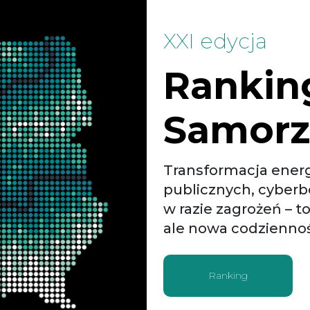
XXI edycja
Rankin
Samor
Transformacja energ
publicznych, cyberb
w razie zagrożeń – to
ale nowa codzienno
Ranking