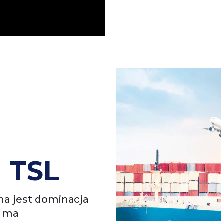
 TSL
na jest dominacja
m ma