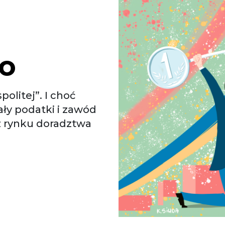
m
o
olitej”. I choć
iały podatki i zawód
z rynku doradztwa