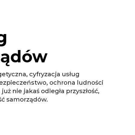
g
ządów
etyczna, cyfryzacja usług
ezpieczeństwo, ochrona ludności
 już nie jakaś odległa przyszłość,
ść samorządów.