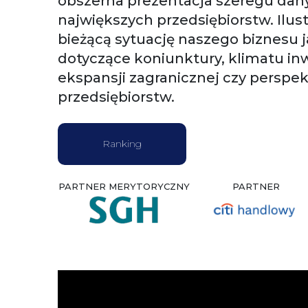
obszerna prezentacja szeregu dan
największych przedsiębiorstw. Ilus
bieżącą sytuację naszego biznesu 
dotyczące koniunktury, klimatu in
ekspansji zagranicznej czy perspe
przedsiębiorstw.
Ranking
PARTNER MERYTORYCZNY
PARTNER