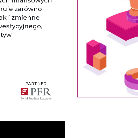
ych finansowych
truje zarówno
jak i zmienne
westycyjnego,
ktyw
PARTNER