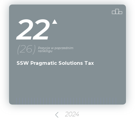
22
(26)
Pozycja w poprzednim
rankingu
SSW Pragmatic Solutions Tax
2024