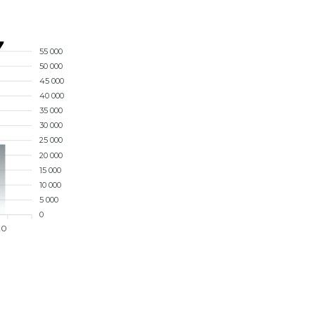
7
55 000
50 000
45 000
40 000
35 000
30 000
25 000
20 000
15 000
10 000
5 000
0
20