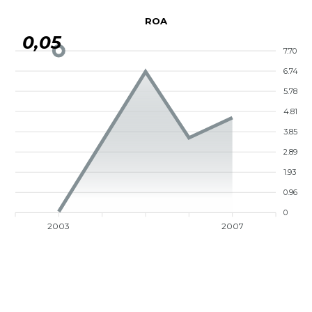
ROA
0,05
7.70
6.74
5.78
4.81
3.85
2.89
1.93
0.96
0
2003
2007