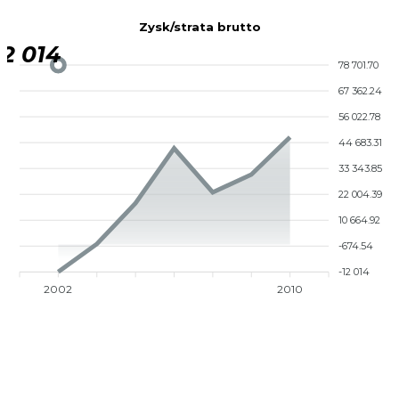
Zysk/strata brutto
12 014
78 701.70
67 362.24
56 022.78
44 683.31
33 343.85
22 004.39
10 664.92
-674.54
-12 014
2002
2010