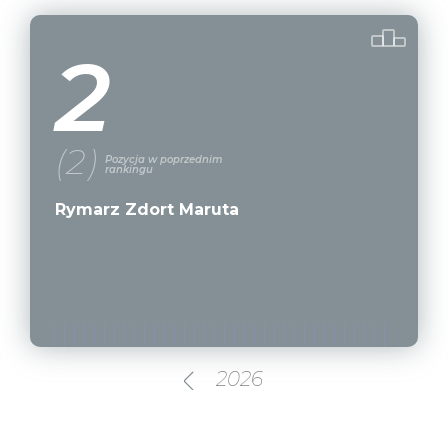
2
(2)
Pozycja w poprzednim
rankingu
Rymarz Zdort Maruta
2026