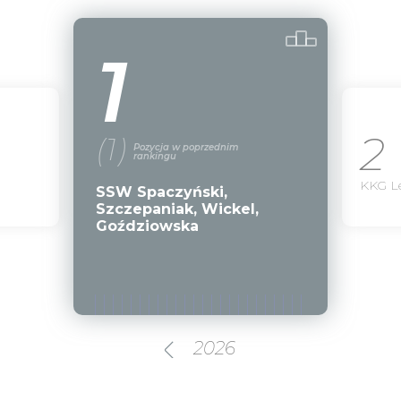
1
2
(1)
Pozycja w poprzednim
rankingu
KKG L
SSW Spaczyński,
Szczepaniak, Wickel,
Goździowska
2026