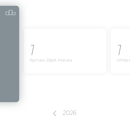
1
1
Rymarz Zdort Maruta
White 
2026