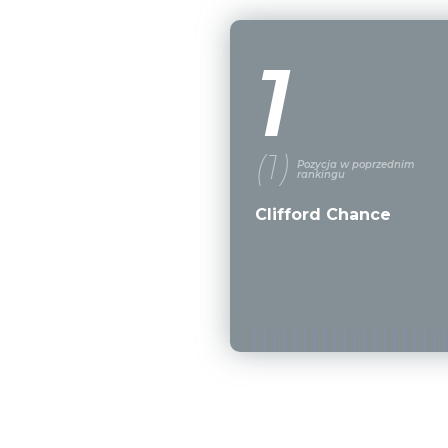
1
(1)
Pozycja w poprzednim
rankingu
Clifford Chance