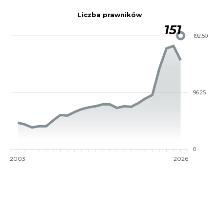
Liczba prawników
151
192.50
96.25
0
2003
2026