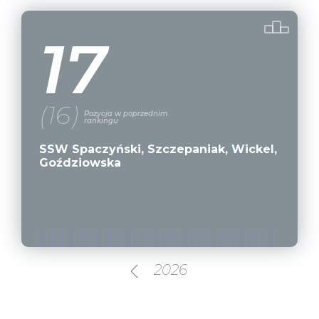
17
(16)
Pozycja w poprzednim
rankingu
SSW Spaczyński, Szczepaniak, Wickel,
Goździowska
2026